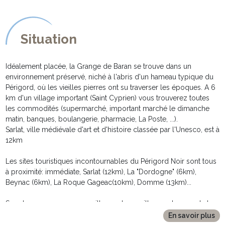
En extérieur:
-------------
Bien que la grange offre un intérieur des plus charmants, c'est
Situation
probablement en extérieur que vous apprécierez encore
davantage le charme de la propriété.
* A l'avant de la maison, la terrasse est équipée d'une petite table
Idéalement placée, la Grange de Baran se trouve dans un
parfaite pour les petits déjeuners au soleil.
environnement préservé, niché à l'abris d'un hameau typique du
* Une seconde terrasse semi couverte, avec une immense table
Périgord, où les vieilles pierres ont su traverser les époques. A 6
en bois et 8 assises est également à votre disposition pour de
km d'un village important (Saint Cyprien) vous trouverez toutes
longues tablées animées, bien protégées du soleil en journée et
les commodités (supermarché, important marché le dimanche
des soirées plus fraiches en mi saison
matin, banques, boulangerie, pharmacie, La Poste, ...).
* Le vaste jardin, romantique à souhait, vous invite à la rêverie et au
Sarlat, ville médiévale d'art et d'histoire classée par l'Unesco, est à
"farniente" à l'ombre des petits murets de pierres sèches. Clos de
12km
mur il offre une parfaite sécurité pour les jeunes enfants et votre
compagnon à 4 pattes.
Les sites touristiques incontournables du Périgord Noir sont tous
* Sans oublier bien entendu l'indispensable piscine privée et son
à proximité: immédiate, Sarlat (12km), La "Dordogne" (6km),
pool house, promesse de rafraichissantes baignades aux retours
Beynac (6km), La Roque Gageac(10km), Domme (13km)...
des si nombreuses excursions qu'offrent les environs immédiats
de la maison. De dimension 12mx6m et de 1,2 à 3m de
Sur place, nous vous conseillerons les meilleurs adresses de la
profondeur, elle est équipée d'un volet roulant électrique offrant
région et répondrons avec plaisir à toutes vos questions
En savoir plus
une sécurité optimale et permettant de conserver la chaleur à la