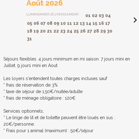
Août 2026
LUN
MAR
MER
JEU
VEN
SAM
DIM
01
02
03
04
navigate_ne
05
06
07
08
09
10
11
12
13
14
15
16
17
18
19
20
21
22
23
24
25
26
27
28
29
30
31
Séjours flexibles. 4 jours minimum en mi saison. 7 jours mini en
Juillet. 9 jours mini en Aout
Les loyers s'entendent toutes charges incluses sauf
* frais de réservation de 3%
* taxe de séjour de 1,50€/nuitée/adulte
* frais de ménage obligatoire : 120€
Services optionnels;
* Le linge de lit et de toilette peuvent être loués en sus :
20€/personne.
* Frais pour 1 animal (maximum) : 50€/séjour