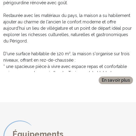
périgourdine rénovée avec goût.
Restaurée avec les matériaux du pays, la maison a su habilement
ajouter au charme de l'ancien le confort moderne et offre
aujourd'hui un lieu de villégiature et un point de départ idéal pour
explorer les richesses culturelles, naturelles et gastronomiques
du Périgord.
D'une surface habitable de 120 m², la maison s'organise sur trois
niveaux, offrant en rez-de-chaussée :
* une spacieuse pièce à vivre avec espace repas et confortable
coin avec grand canapé d'angle, Tv écran plat et table basse.
* l'espace cuisine occupe toute la largeur de la pièce et offre le
En savoir plus
parfait équipement pour mijoter sur place les bons produits du
Périgord rapportés des marché tout proche.
Les portes et baies vitrées s'ouvrent largement sur la terrasse et
le jardin.
* Des toilettes séparées avec lave-mains complètent cet étage.
Depuis le salon, l'escalier en bois conduit au 1er étage où se
situent :
Équipements