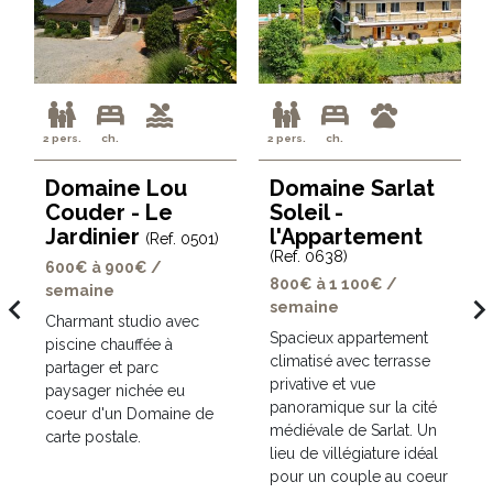
2 pers.
ch.
2 pers.
ch.
Domaine Lou
Domaine Sarlat
Couder - Le
Soleil -
Jardinier
l'Appartement
(Ref. 0501)
(Ref. 0638)
600€ à 900€ /
800€ à 1 100€ /
semaine
avigate_before
navigate_ne
semaine
Charmant studio avec
t
Spacieux appartement
piscine chauffée à
climatisé avec terrasse
partager et parc
privative et vue
paysager nichée eu
panoramique sur la cité
coeur d'un Domaine de
médiévale de Sarlat. Un
carte postale.
lieu de villégiature idéal
pour un couple au coeur