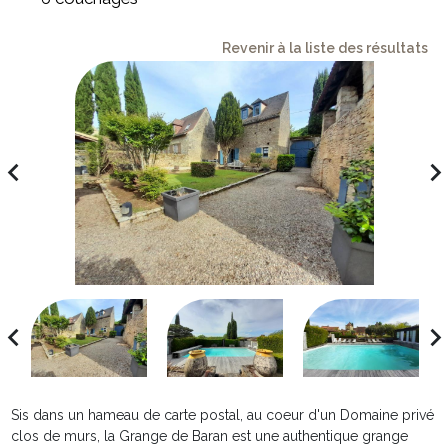
Revenir à la liste des résultats
avigate_before
navigate_ne
avigate_before
navigate_ne
Sis dans un hameau de carte postal, au coeur d'un Domaine privé
clos de murs, la Grange de Baran est une authentique grange