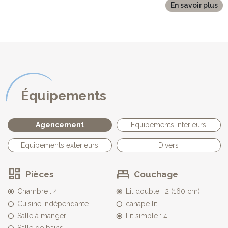
sur la grande terrasse et ses nombreuses fenêtres. Elle
En savoir plus
comprend:
* Un agréable salon organisé autour de l'insert avec un canapé
d'angle, table basse, téléviseur écran plat.
* Un espace repas avec une table et six chaises.
* Une jolie cuisine ouverte, entièrement neuve, aménagée de
meubles hauts et bas, un meuble bar avec ses six tabourets hauts,
un four électrique, quatre plaques vitro-céramique, un lave
vaisselle, un four micro-ondes, un grille-pain, une bouilloire, deux
Équipements
cafetières.
- Attenant à la cuisine se trouve une arrière-cuisine avec
réfrigérateur avec partie congélateur, lave-linge. Une porte donne
Agencement
Equipements intérieurs
accès au jardin.
Equipements exterieurs
Divers
Depuis le salon, un escalier accède au second niveau, où se
trouvent:
Pièces
Couchage
- Une première chambre avec un lit double(160 cm), un placard-
penderie,une commode, tables et lampes de chevets.
Chambre : 4
Lit double : 2 (160 cm)
- Une chambre avec deux lits simples, une penderie, une
Cuisine indépendante
canapé lit
télévision.
Salle à manger
Lit simple : 4
- Une salle d'eau avec douche, une vasque sur meuble, des
toilettes.
Salle de bains