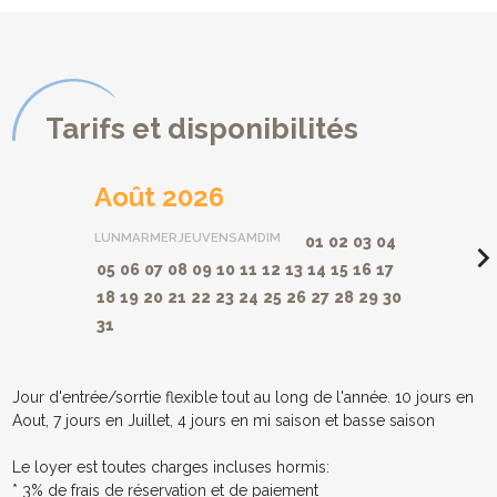
Tarifs et disponibilités
Août 2026
LUN
MAR
MER
JEU
VEN
SAM
DIM
01
02
03
04
navigate_ne
05
06
07
08
09
10
11
12
13
14
15
16
17
18
19
20
21
22
23
24
25
26
27
28
29
30
31
Jour d'entrée/sorrtie flexible tout au long de l'année. 10 jours en
Aout, 7 jours en Juillet, 4 jours en mi saison et basse saison
Le loyer est toutes charges incluses hormis:
* 3% de frais de réservation et de paiement