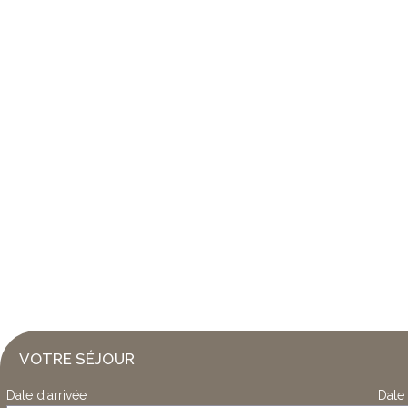
VOTRE SÉJOUR
Date d'arrivée
Date