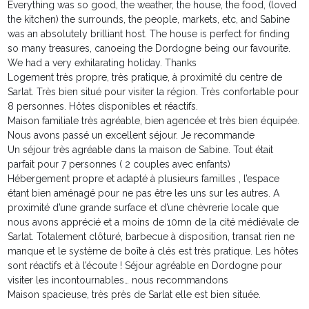
Everything was so good, the weather, the house, the food, (loved
the kitchen) the surrounds, the people, markets, etc, and Sabine
was an absolutely brilliant host. The house is perfect for finding
so many treasures, canoeing the Dordogne being our favourite.
We had a very exhilarating holiday. Thanks
Logement très propre, très pratique, à proximité du centre de
Sarlat. Très bien situé pour visiter la région. Très confortable pour
8 personnes. Hôtes disponibles et réactifs.
Maison familiale très agréable, bien agencée et très bien équipée.
Nous avons passé un excellent séjour. Je recommande
Un séjour très agréable dans la maison de Sabine. Tout était
parfait pour 7 personnes ( 2 couples avec enfants)
Hébergement propre et adapté à plusieurs familles , l’espace
étant bien aménagé pour ne pas être les uns sur les autres. A
proximité d’une grande surface et d’une chèvrerie locale que
nous avons apprécié et a moins de 10mn de la cité médiévale de
Sarlat. Totalement clôturé, barbecue à disposition, transat rien ne
manque et le système de boîte à clés est très pratique. Les hôtes
sont réactifs et à l’écoute ! Séjour agréable en Dordogne pour
visiter les incontournables… nous recommandons
Maison spacieuse, très près de Sarlat elle est bien située.