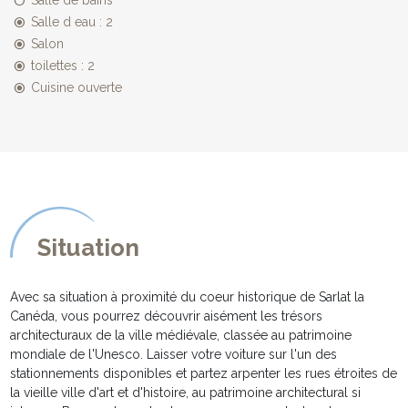
Salle d eau : 2
Depuis le salon, un escalier dessert le niveau inférieur de plain-
Salon
pied sur jardin, qui comprend:
toilettes : 2
- un hall d'entrée avec une porte d'entrée donnant sur le jardin.
Cuisine ouverte
- Une seconde chambre double avec un lit en 160 cm, un
placard, tables et lampes de chevet.
- Une dernière chambre avec deux lits simples, placard, tables et
lampes de chevet.
- Une salle d'eau avec une douche, une vasque sur meuble, un
sèche serviette, des toilettes.
DESCRIPTION EXTERIEURE:
Situation
***********************
- Le spacieux jardin de 1200 m² est entièrement clôturé et son
entrée est fermée par un portail, pour la sécurité des plus jeunes
Avec sa situation à proximité du coeur historique de Sarlat la
vacanciers et celle de nos amis à quatre pattes.
Canéda, vous pourrez découvrir aisément les trésors
- Située au premier niveau de la maison, la vaste terrasse
architecturaux de la ville médiévale, classée au patrimoine
aménagée avec table, chaises, chaises longues, est un cadre
mondiale de l'Unesco. Laisser votre voiture sur l'un des
propice pour les repas en extérieurs ou les moments de détente
stationnements disponibles et partez arpenter les rues étroites de
après les excursions dans la région.
la vieille ville d'art et d'histoire, au patrimoine architectural si
- Parking pour plusieurs voitures dans le jardin et un abri couvert