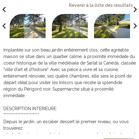
Revenir à la liste des résultats
avigate_before
navigate_ne
avigate_before
navigate_ne
Implantée sur son beau jardin entièrement clos, cette agréable
maison se situe dans un quartier calme, à proximité immédiate du
coeur historique de la ville médiévale de Sarlat la Canéda, classée
"ville d'art et d'histoire". Avec sa pièce à vivre et sa cuisine,
entièrement rénovée, ses quatre chambres, elle sera le point de
départ idéal pour visiter les trésors que recèle la splendide
région du Périgord noir. Supermarché situé à proximité
immédiate.
DESCRIPTION INTERIEURE:
***********************
Depuis le jardin, un escalier dessert le premier niveau, où vous
trouverez:
- La belle pièce à vivre très lumineuse avec sa baie vitrée donnant