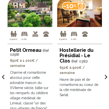
-10
%
2 pers.
1 ch.
2 pers.
1 ch.
Petit Ormeau
Hostellerie du
(Ref.
0298)
Présidial - Le
Clos
850€ à 1 200€ /
(Ref. 0381)
semaine
650€ à 900€ /
Charme et romantisme
semaine
avigate_before
navigate_ne
absolus pour cette
Havre de paix et de
t
adorable maison du
romantisme au coeur de
XVIIeme siècle, bâtie sur
la cité médiévale de
les remparts du célèbre
Sarlat.
village médiéval de
Limeuil, classé "un des
plus villages de France".