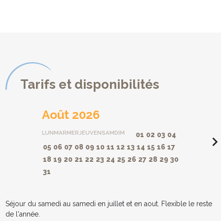
Tarifs et disponibilités
Août 2026
LUN
MAR
MER
JEU
VEN
SAM
DIM
01
02
03
04
navigate_ne
05
06
07
08
09
10
11
12
13
14
15
16
17
18
19
20
21
22
23
24
25
26
27
28
29
30
31
Séjour du samedi au samedi en juillet et en aout. Flexible le reste
de l'année.