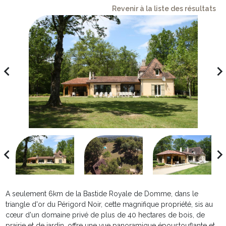
Revenir à la liste des résultats
avigate_before
navigate_ne
avigate_before
navigate_ne
A seulement 6km de la Bastide Royale de Domme, dans le
triangle d'or du Périgord Noir, cette magnifique propriété, sis au
cœur d'un domaine privé de plus de 40 hectares de bois, de
prairie et de jardin, offre une vue panoramique époustouflante et