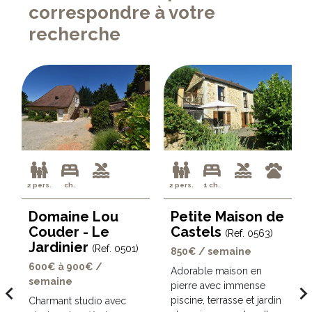
correspondre à votre
recherche
2 pers.
ch.
2 pers.
1 ch.
Domaine Lou
Petite Maison de
Couder - Le
Castels
(Ref. 0563)
Jardinier
(Ref. 0501)
850€ / semaine
600€ à 900€ /
Adorable maison en
semaine
pierre avec immense
avigate_before
navigate_ne
piscine, terrasse et jardin
Charmant studio avec
t