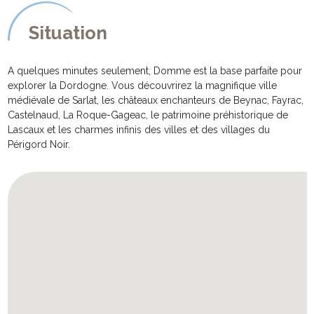
* Une grande terrasse avec une énorme table en teck, et assez de
chaises pour tout le monde, l'endroit idéal pour des longs repas
Situation
en famille. Vous pouvez contemplez la vue magnifique avec en
fond sonore que les bruits de la foret. Une store peut être ouverte
pour donner de l'ombre.
A quelques minutes seulement, Domme est la base parfaite pour
* Un coin salon avec cheminée, et fauteuils, idéal pour des
explorer la Dordogne. Vous découvrirez la magnifique ville
soirées au coin de feu en mi saison.
médiévale de Sarlat, les châteaux enchanteurs de Beynac, Fayrac,
* Le grand jardin se compose des endroits boisé et de la
Castelnaud, La Roque-Gageac, le patrimoine préhistorique de
pelouse, parfait pour les jeux d'enfants
Lascaux et les charmes infinis des villes et des villages du
* La piscine de 12 x 5m est chauffée d'Avril à Fin Septembre. Elle
Périgord Noir.
es équipée de transats et de parasols et jouit d'une vue
magnifique.
La piscine est sécurisée par un volet roulant électrique.
* "Cerise sur le gâteau" : la maison bénéficie d'un court de tennis
privé, complétement rénové en 2013
* Table ping-pong