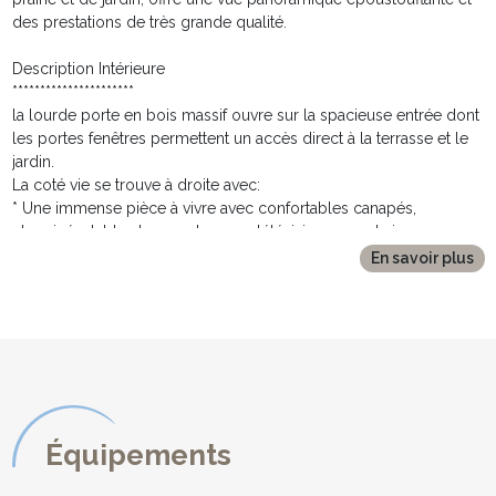
des prestations de très grande qualité.
Description Intérieure
**********************
la lourde porte en bois massif ouvre sur la spacieuse entrée dont
les portes fenêtres permettent un accès direct à la terrasse et le
jardin.
La coté vie se trouve à droite avec:
* Une immense pièce à vivre avec confortables canapés,
cheminée, tables basses, lampes, télévision avec chaines
françaises et internationales
En savoir plus
* Une grande table avec chaises et bancs permettant de longue
tablées en intérieur
* Une superbe cuisine toute équipée, entièrement refaite à neuf,
avec plaque de cuisson induction, four, micro-onde, cafetière,
réfrigérateur, congélateur, bouilloire, grille pain. La cuisine s'ouvre
sur un salon intimiste et une délicieuse terrasse couverte, idéale
pour les soirées sous les étoiles!
La coté nuit se trouve à gauche de l'entrée avec au rez de
Équipements
chaussée:
* Une chambre avec un grand lit (180cm) avec rangement,