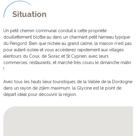
DESCRIPTION EXTERIEURE:
***********************
Situation
* Bien que la maison soit particulièrement charmante, c'est
probablement en extérieur que vous passerez le plus clair de
votre temps, au retour des nombreuses excursions qu'offrent les
Un petit chemin communal conduit à cette propriété
alentours immédiats de la propriété.
douillettement blottie au dans un charmant petit hameau typique
* Du petit déjeuner au diner sous les étoiles, vous ne vous
du Périgord. Bien que nichée au grand calme, la maison n'est pas
lasserez pas de contempler la très belle vue sur la campagne
pour autant isolée et vous accéderez rapidement aux villages
environnante, confortablement installés sur la terrasse équipée
alentours du Coux, de Siorac et St Cyprien, avec leurs
d'une table de jardin, de 6 chaises et d'un indispensable
commerces, restaurants, et marché très couru le dimanche matin
barbecue!
!
* Le vaste jardin et immense prairie, sont idéaux pour les jeux de
ballons ou le farniente à l'abris des grands arbres... A l'avant de la
Avec tous les hauts lieux touristiques de la Vallée de la Dordogne
maison, un autre petit jardin de curé, offre un espace de détente
dans un rayon de 25km maximum, la Glycine est le point de
également fort agréable.
départ idéal pour découvrir la région.
* Sans oublier la superbe piscine ensoleillée, équipée de transats
et parasols.
Sécurisée par alarme immergée, deux portillons permettent
également d'en interdire l'accès pour la sécurité des plus jeunes
vacanciers.
* parking privé pour 1 à 4 voitures.