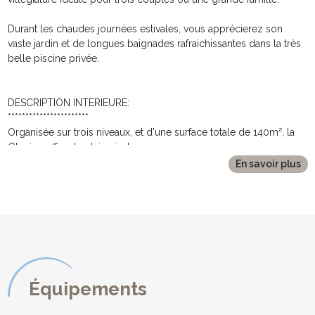
Durant les chaudes journées estivales, vous apprécierez son
vaste jardin et de longues baignades rafraichissantes dans la très
belle piscine privée.
DESCRIPTION INTERIEURE:
***********************
Organisée sur trois niveaux, et d'une surface totale de 140m², la
Glycine offre de plain pied :
* Une belle cuisine de style campagne parfaitement équipée avec
En savoir plus
ses 4 feux gaz, four électrique, four micro-ondes, lave-vaisselle,
ustensiles de cuisson et vaisselle en quantité,
réfrigérateur/congélateur avec distributeur d'eau. Espace repas
pour 6 à 8 convives.
* Un vaste salon lumineux où les canapés et tables basses
s'agencent élégamment autours de la belle cheminée en pierres.
* Une première chambre avec 2 lits simples, tables de chevet,
commode de rangement et portant à vêtements.
Équipements
* Une très belle salle de bain refaite à neuf avec baignoire, lavabo,
toilettes et lave linge