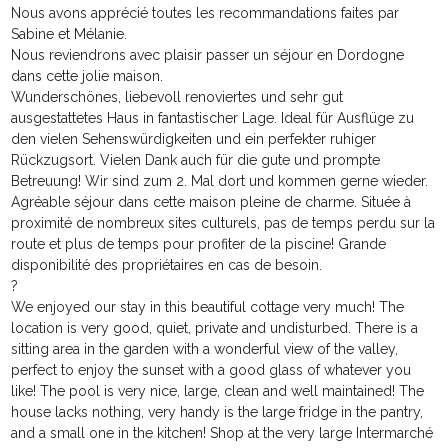
Nous avons apprécié toutes les recommandations faites par
Sabine et Mélanie.
Nous reviendrons avec plaisir passer un séjour en Dordogne
dans cette jolie maison.
Wunderschönes, liebevoll renoviertes und sehr gut
ausgestattetes Haus in fantastischer Lage. Ideal für Ausflüge zu
den vielen Sehenswürdigkeiten und ein perfekter ruhiger
Rückzugsort. Vielen Dank auch für die gute und prompte
Betreuung! Wir sind zum 2. Mal dort und kommen gerne wieder.
Agréable séjour dans cette maison pleine de charme. Située à
proximité de nombreux sites culturels, pas de temps perdu sur la
route et plus de temps pour profiter de la piscine! Grande
disponibilité des propriétaires en cas de besoin.
?
We enjoyed our stay in this beautiful cottage very much! The
location is very good, quiet, private and undisturbed. There is a
sitting area in the garden with a wonderful view of the valley,
perfect to enjoy the sunset with a good glass of whatever you
like! The pool is very nice, large, clean and well maintained! The
house lacks nothing, very handy is the large fridge in the pantry,
and a small one in the kitchen! Shop at the very large Intermarché