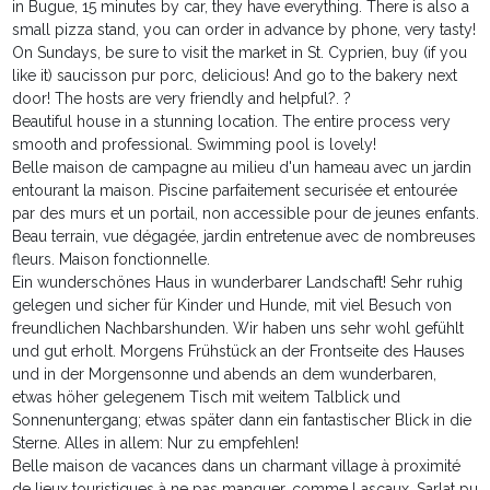
in Bugue, 15 minutes by car, they have everything. There is also a
small pizza stand, you can order in advance by phone, very tasty!
On Sundays, be sure to visit the market in St. Cyprien, buy (if you
like it) saucisson pur porc, delicious! And go to the bakery next
door! The hosts are very friendly and helpful?. ?
Beautiful house in a stunning location. The entire process very
smooth and professional. Swimming pool is lovely!
Belle maison de campagne au milieu d'un hameau avec un jardin
entourant la maison. Piscine parfaitement securisée et entourée
par des murs et un portail, non accessible pour de jeunes enfants.
Beau terrain, vue dégagée, jardin entretenue avec de nombreuses
fleurs. Maison fonctionnelle.
Ein wunderschönes Haus in wunderbarer Landschaft! Sehr ruhig
gelegen und sicher für Kinder und Hunde, mit viel Besuch von
freundlichen Nachbarshunden. Wir haben uns sehr wohl gefühlt
und gut erholt. Morgens Frühstück an der Frontseite des Hauses
und in der Morgensonne und abends an dem wunderbaren,
etwas höher gelegenem Tisch mit weitem Talblick und
Sonnenuntergang; etwas später dann ein fantastischer Blick in die
Sterne. Alles in allem: Nur zu empfehlen!
Belle maison de vacances dans un charmant village à proximité
de lieux touristiques à ne pas manquer, comme Lascaux, Sarlat pu