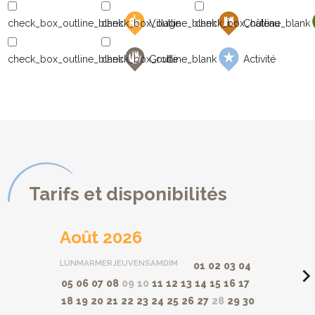
Village
Château
Grotte
Activité
Tarifs et disponibilités
Août 2026
LUN
MAR
MER
JEU
VEN
SAM
DIM
01
02
03
04
navigate_ne
05
06
07
08
09
10
11
12
13
14
15
16
17
18
19
20
21
22
23
24
25
26
27
28
29
30