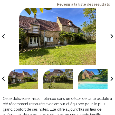
Revenir à la liste des résultats
avigate_before
navigate_ne
avigate_before
navigate_ne
Cette délicieuse maison plantée dans un décor de carte postale a
été récemment restaurée avec amour et équipée pour le plus
grand confort de ses hôtes. Elle offre aujourd'hui un lieu de
villégiature idéale pour trois couples ou une grande famille.