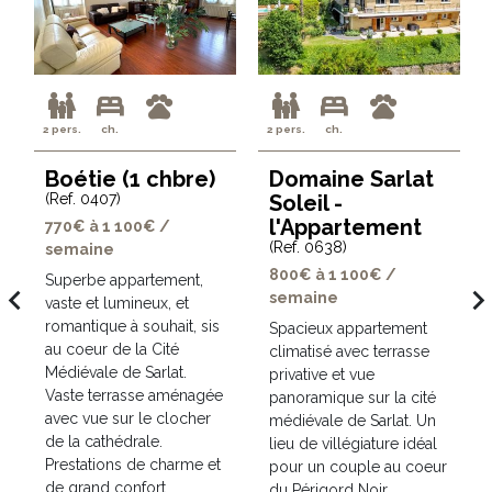
2 pers.
ch.
2 pers.
ch.
Boétie (1 chbre)
Domaine Sarlat
(Ref. 0407)
Soleil -
l'Appartement
770€ à 1 100€ /
(Ref. 0638)
semaine
800€ à 1 100€ /
Superbe appartement,
avigate_before
navigate_ne
semaine
vaste et lumineux, et
t
romantique à souhait, sis
Spacieux appartement
au coeur de la Cité
climatisé avec terrasse
Médiévale de Sarlat.
privative et vue
Vaste terrasse aménagée
panoramique sur la cité
avec vue sur le clocher
médiévale de Sarlat. Un
de la cathédrale.
lieu de villégiature idéal
Prestations de charme et
pour un couple au coeur
de grand confort.
du Périgord Noir