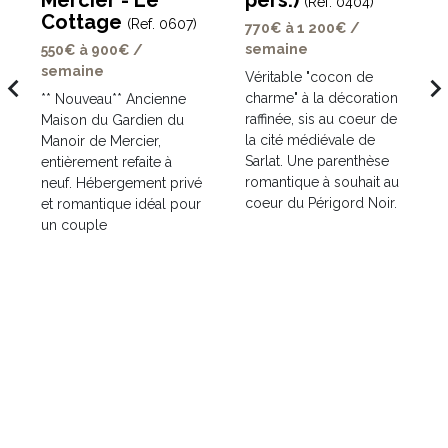
Mercier - Le
pers.)
(Ref. 0404)
Cottage
(Ref. 0607)
770€ à 1 200€ /
semaine
550€ à 900€ /
semaine
Véritable "cocon de
avigate_before
navigate_ne
charme" à la décoration
** Nouveau** Ancienne
t
raffinée, sis au coeur de
Maison du Gardien du
la cité médiévale de
Manoir de Mercier,
Sarlat. Une parenthèse
entièrement refaite à
romantique à souhait au
neuf. Hébergement privé
coeur du Périgord Noir.
et romantique idéal pour
un couple