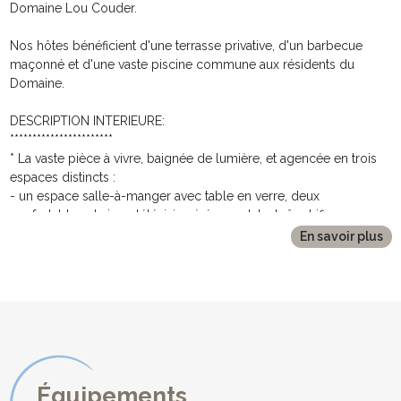
Domaine Lou Couder.
Nos hôtes bénéficient d'une terrasse privative, d'un barbecue
maçonné et d'une vaste piscine commune aux résidents du
Domaine.
DESCRIPTION INTERIEURE:
***********************
* La vaste pièce à vivre, baignée de lumière, et agencée en trois
espaces distincts :
- un espace salle-à-manger avec table en verre, deux
confortables chaises, télévision à écran plat, chaîne hifi.
- une cuisine ouverte parfaitement équipée, avec plaque de
En savoir plus
cuisson 2 feux, réfrigérateur, four, four micro-ondes, bouilloire,
cafetière, grille pain.
- une espace nuit avec un lit en 180cm de large, deux lampes de
chevets et penderie.
* une salle d'eau avec douche, meuble vasque et toilettes.
EN EXTERIEUR :
**************
Équipements