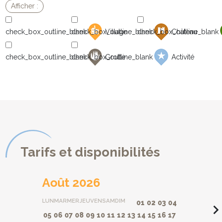
Village
Château
Grotte
Activité
Tarifs et disponibilités
Août 2026
LUN
MAR
MER
JEU
VEN
SAM
DIM
01
02
03
04
navigate_ne
05
06
07
08
09
10
11
12
13
14
15
16
17