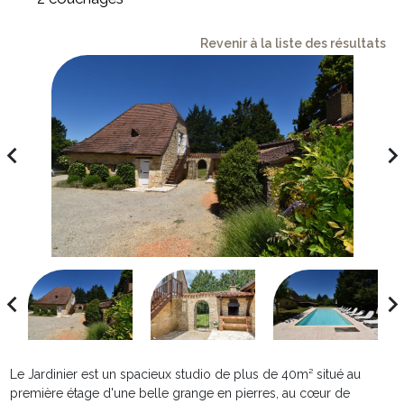
Revenir à la liste des résultats
avigate_before
navigate_ne
avigate_before
navigate_ne
Le Jardinier est un spacieux studio de plus de 40m² situé au
première étage d'une belle grange en pierres, au cœur de