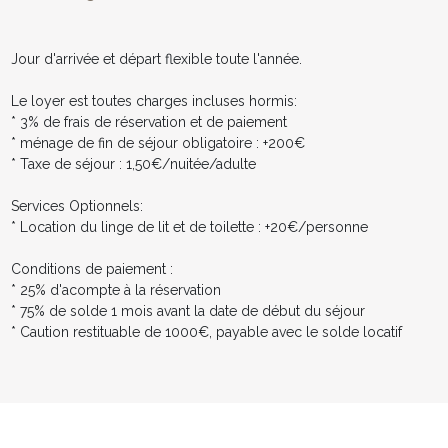
********
Bien que les accès aux falaises soient parfaitement sécurisés aux
abords du Manoir, les près attenants donnant également à pic sur
Jour d'arrivée et départ flexible toute l'année.
les falaises ne disposent pas quant à eux de barrière. De fait la
propriété est déconseillée pour de trop jeunes enfants un peu
Le loyer est toutes charges incluses hormis:
trop "aventuriers"
* 3% de frais de réservation et de paiement
* ménage de fin de séjour obligatoire : +200€
* Taxe de séjour : 1,50€/nuitée/adulte
Services Optionnels:
* Location du linge de lit et de toilette : +20€/personne
Conditions de paiement :
* 25% d'acompte à la réservation
* 75% de solde 1 mois avant la date de début du séjour
* Caution restituable de 1000€, payable avec le solde locatif