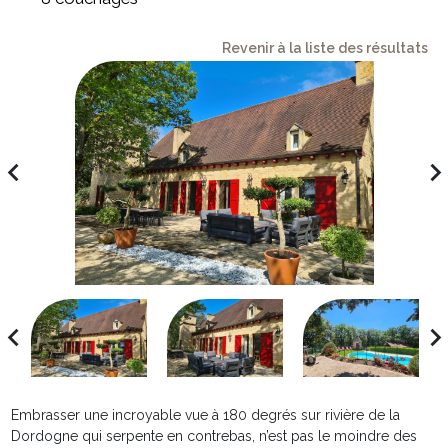
Revenir à la liste des résultats
avigate_before
navigate_ne
avigate_before
navigate_ne
Embrasser une incroyable vue à 180 degrés sur rivière de la
Dordogne qui serpente en contrebas, n’est pas le moindre des