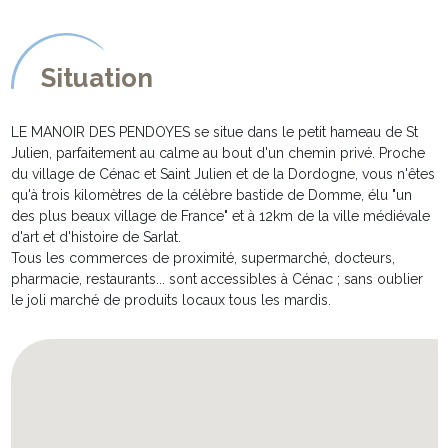
meublée d'un lit double en 180cm de large, de deux chevets,
télévision écran plat et d'un véritable dressing. Elle bénéficie
d'une entrée indépendante.
Situation
Elle jouit d'une salle d'eau privative avec baignoire, meuble
vasque et toilettes.
* La deuxième suite du rez-de-chaussée vous propose
LE MANOIR DES PENDOYES se situe dans le petit hameau de St
également un couchage de grande qualité en 180cm de large,
Julien, parfaitement au calme au bout d'un chemin privé. Proche
télévision écran plat, fauteuils, table basse et un espace dressing.
du village de Cénac et Saint Julien et de la Dordogne, vous n'êtes
Sa salle de bain attenante vous propose un meuble double
qu'à trois kilomètres de la célèbre bastide de Domme, élu "un
vasque, une baignoire, une douche et des toilettes séparées.
des plus beaux village de France" et à 12km de la ville médiévale
d'art et d'histoire de Sarlat.
Depuis l'entrée, le superbe escalier en marbre vous conduit au
Tous les commerces de proximité, supermarché, docteurs,
première étage distribuant :
pharmacie, restaurants... sont accessibles à Cénac ; sans oublier
* une salle de billard agencée sur la mezzanine surplombant le
le joli marché de produits locaux tous les mardis.
salon.
* une troisième chambre double avec un lit en 160cm, tables de
chevet, fauteuils et table basse, dressing.
Attenante, agencée dans une alcôve, une petite "chambre bébé"
dispose d'un lit à barreau et d'une commode avec matelas à
langer.
* une quatrième spacieuse chambre double avec un lit en 180cm