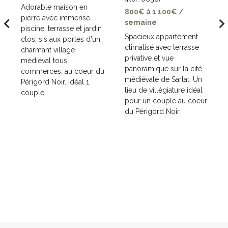
Adorable maison en
800€ à 1 100€ /
pierre avec immense
avigate_before
navigate_ne
semaine
piscine, terrasse et jardin
t
Spacieux appartement
clos, sis aux portes d'un
climatisé avec terrasse
charmant village
privative et vue
médiéval tous
panoramique sur la cité
commerces, au coeur du
médiévale de Sarlat. Un
Périgord Noir. Idéal 1
lieu de villégiature idéal
couple.
pour un couple au coeur
du Périgord Noir