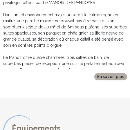
privilèges offerts par Le MANOIR DES PENDOYES.
Dans un tel environnement majestueux, où le calme règne en
maître, une pareille maison ne pouvait pas être banale : son
somptueux séjour de 50 m² et de 6m sous plafond, ses superbes
suites spacieuses, son parquet en châtaignier, sa literie neuve de
grande qualité, sa décoration où chaque détail a été pensé avec
soin en sont les points d'orgue.
Le Manoir offre quatre chambres, trois salles de bain, de
superbes pièces de réception, une cuisine parfaitement équipée
et une salle de jeux, paradis des enfants.
En savoir plus
DESCRIPTION INTERIEURE :
************************
Offrant un espace de vie de plus de 400m², Le Manoir des
Pendoyes vous propose en intérieur :
* une vaste entrée avec placards et rangements
* une magnifique pièce à vivre en pierres apparentes, de plus de
50m² et de 6m de hauteur sous plafond, baignée de lumière
grâce à ses grandes baies vitrées ouvertes sur la terrasse à l'avant
Équipements