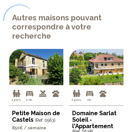
Autres maisons pouvant
correspondre à votre
recherche
2 pers.
1 ch.
2 pers.
ch.
Petite Maison de
Domaine Sarlat
Castels
Soleil -
(Ref. 0563)
l'Appartement
850€ / semaine
(Ref. 0638)