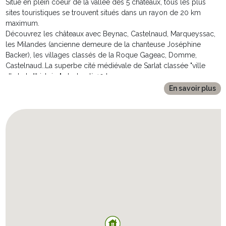
Situé en plein coeur de la vallée des 5 châteaux, tous les plus
sites touristiques se trouvent situés dans un rayon de 20 km
maximum.
Découvrez les châteaux avec Beynac, Castelnaud, Marqueyssac,
les Milandes (ancienne demeure de la chanteuse Joséphine
Backer), les villages classés de la Roque Gageac, Domme,
Castelnaud..La superbe cité médiévale de Sarlat classée "ville
d'art et d'histoire" n'est qu'à 10 km.
Vous pourrez vous enfoncer dans les profondeurs de la terre en
En savoir plus
visitant les gouffres (Padirac, Proumeyssac) et retrouver les traces
de nos ancêtres en visitant les grottes si nombreuses dans la
région.
Pour les sportifs, la Dordogne ou la Vézère vous offriront de
formidables terrains de jeux. Possibilité de baignades, descente
en canoës, promenades en gabarre.