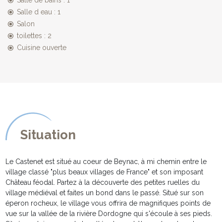
DESCRIPTION EXTERIEURE :
Salle d eau : 1
*********************
Salon
- Vaste jardin de plus de 1600m², clos de mur, avec espace
toilettes : 2
pelousé à l'avant de la maison et portail.
Cuisine ouverte
- Terrasse en façade non couverte de 30m² et petite terrasse
couverte de 9m2, toutes deux équipées de salon de jardin pour
déjeuner en extérieur. Barbecue maçonné.
- Piscine privative de 5mx11m, et de 1,40m de profondeur,
sécurisée par alarme immergée. Pour le confort de nos hôtes, la
piscine est chauffée sécurisée de mai à fin septembre et est
équipée de transats et de parasols.
- Espace parking pour 4 à 5 voitures et garage avec ouverture
Situation
télécommandée.
- Revêtement à l'arrière de la maison permettant de jouer à la
pétanque.
Le Castenet est situé au coeur de Beynac, à mi chemin entre le
- Table de ping-pong et portique de jeux avec balançoire, sont à
village classé "plus beaux villages de France" et son imposant
votre disposition.
Château féodal. Partez à la découverte des petites ruelles du
village médiéval et faites un bond dans le passé. Situé sur son
éperon rocheux, le village vous offrira de magnifiques points de
vue sur la vallée de la rivière Dordogne qui s'écoule à ses pieds.