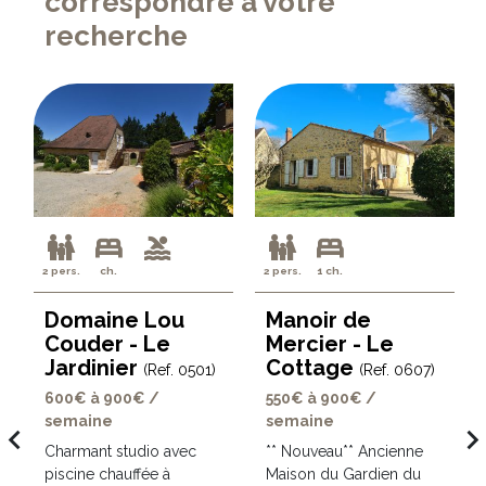
correspondre à votre
recherche
2 pers.
ch.
2 pers.
1 ch.
Domaine Lou
Manoir de
Couder - Le
Mercier - Le
Jardinier
Cottage
(Ref. 0501)
(Ref. 0607)
600€ à 900€ /
550€ à 900€ /
semaine
semaine
avigate_before
navigate_ne
Charmant studio avec
** Nouveau** Ancienne
t
piscine chauffée à
Maison du Gardien du