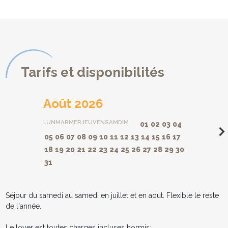
Tarifs et disponibilités
Août 2026
LUN
MAR
MER
JEU
VEN
SAM
DIM
01
02
03
04
navigate_ne
05
06
07
08
09
10
11
12
13
14
15
16
17
18
19
20
21
22
23
24
25
26
27
28
29
30
31
Séjour du samedi au samedi en juillet et en aout. Flexible le reste
de l'année.
Le loyer est toutes charges incluses hormis: