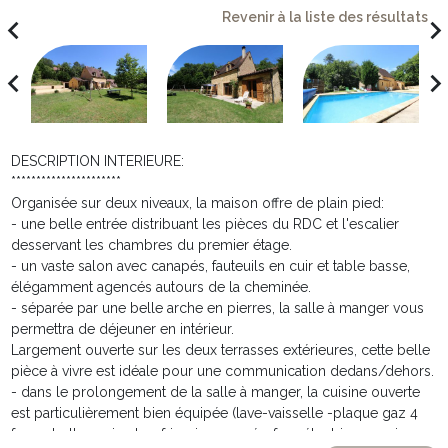
Revenir à la liste des résultats
avigate_before
navigate_ne
avigate_before
navigate_ne
DESCRIPTION INTERIEURE:
**********************
Organisée sur deux niveaux, la maison offre de plain pied:
- une belle entrée distribuant les pièces du RDC et l'escalier
desservant les chambres du premier étage.
- un vaste salon avec canapés, fauteuils en cuir et table basse,
élégamment agencés autours de la cheminée.
- séparée par une belle arche en pierres, la salle à manger vous
permettra de déjeuner en intérieur.
Largement ouverte sur les deux terrasses extérieures, cette belle
pièce à vivre est idéale pour une communication dedans/dehors.
- dans le prolongement de la salle à manger, la cuisine ouverte
est particulièrement bien équipée (lave-vaisselle -plaque gaz 4
feux - hotte aspirante - frigo incorporé - four électrique - micro-