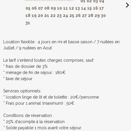
01
02
03
04
navigate_ne
05
06
07
08
09
10
11
12
13
14
15
16
17
18
19
20
21
22
23
24
25
26
27
28
29
30
31
Location flexible : 4 jours en mi et basse saison / 7 nuitées en
Juillet / 9 nuitées en Aout
Le tarif s'entend toutes charges comprises, sauf:
* frais de dossier de 3%
* ménage de fin de séjour : 180€
* taxe de séjour
Services optionnels:
* location linge de lit et de toilette : 20€/personne
* Frais pour 1 animal (maximum) : 50€
Conditions de réservation :
* 25% d'acompte à la réservation
* Solde payable 1 mois avant votre séjour.