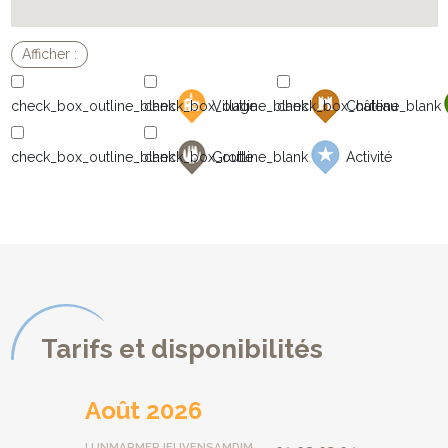
de multiples recoins romantiques depuis lesquels vous pourrez
contempler la vue sur la campagne et la vallée en contrebas qui
s'offre à vous.
* De multiples terrasses ont été agencées de part et d'autre du
Domaine pour vous permettre de déjeuner en extérieur et de
Village
Château
profiter du soleil (ou de vous en protéger!) tout au long de la
journée.
* L'indispensable piscine privée, de 10mx5m est parfaite pour les
Grotte
Activité
enfants avec son grand escalier roman et son volet roulant
électrique offrant une sécurité optimale. Transats et parasols sont
à la disposition de nos hôtes pour des après midi de farniente.
* Parking privé pour 5 véhicules à l'extérieur de la propriété.
* Possibilité de ranger vélos et motos dans la grange fermant à
clé.
Tarifs et disponibilités
Août 2026
LUN
MAR
MER
JEU
VEN
SAM
DIM