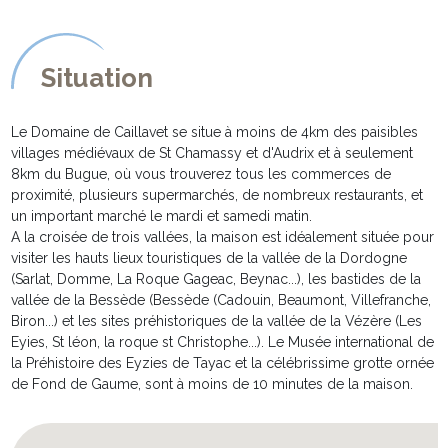
chevet, une grande armoire/penderie de rangement. Porte
fenêtre ouvrant sur la terrasse.
* Ces deux chambres se partagent une salle d’eau avec cabine de
Situation
douche, lavabo et toilette.
Depuis le living, le bel escalier en orme massif conduit au second
Le Domaine de Caillavet se situe à moins de 4km des paisibles
espace nuit situé au premier étage de la maison. Le grand palier,
villages médiévaux de St Chamassy et d'Audrix et à seulement
élégamment meublé de meubles antiques, dessert tour à tour :
8km du Bugue, où vous trouverez tous les commerces de
* Une troisième chambre avec deux lits simples (90cmx200cm),
proximité, plusieurs supermarchés, de nombreux restaurants, et
chevets et grande armoire/penderie de rangement.
un important marché le mardi et samedi matin.
* Une quatrième chambre , également meublée de deux lits
A la croisée de trois vallées, la maison est idéalement située pour
simples (90cmx200cm) pouvant être rapproché pour former un
visiter les hauts lieux touristiques de la vallée de la Dordogne
grand lit double (180cmx200cm), chevets, grande
(Sarlat, Domme, La Roque Gageac, Beynac...), les bastides de la
armoire/penderie de rangement et superbe commode à tiroirs.
vallée de la Bessède (Bessède (Cadouin, Beaumont, Villefranche,
* En enfilade se situe la cinquième chambre de la maison.
Biron...) et les sites préhistoriques de la vallée de la Vézère (Les
Particulièrement spacieuse elle offre un grand lit double en
Eyies, St léon, la roque st Christophe...). Le Musée international de
180cmx200cm, deux chevets, une penderie de rangement et une
la Préhistoire des Eyzies de Tayac et la célébrissime grotte ornée
superbe commode à tiroirs style empire.
de Fond de Gaume, sont à moins de 10 minutes de la maison.
Une petite passerelle en bois relie cette chambre à la chambre
d'amis sis dans la Galerie (au premier étage du gite).
* Une grande salle de bain familiale avec baignoire, et meuble