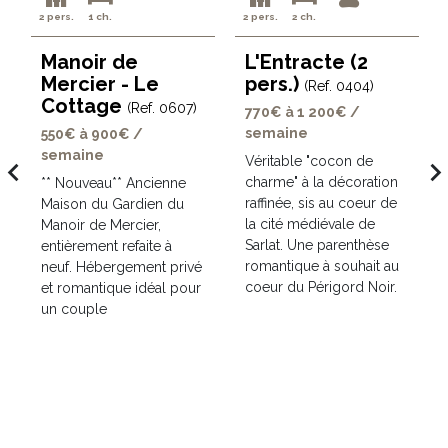
2 pers.
1 ch.
2 pers.
2 ch.
Manoir de
L'Entracte (2
Mercier - Le
pers.)
(Ref. 0404)
Cottage
(Ref. 0607)
770€ à 1 200€ /
semaine
550€ à 900€ /
semaine
Véritable "cocon de
avigate_before
navigate_ne
charme" à la décoration
** Nouveau** Ancienne
t
raffinée, sis au coeur de
Maison du Gardien du
la cité médiévale de
Manoir de Mercier,
Sarlat. Une parenthèse
entièrement refaite à
romantique à souhait au
neuf. Hébergement privé
coeur du Périgord Noir.
et romantique idéal pour
un couple