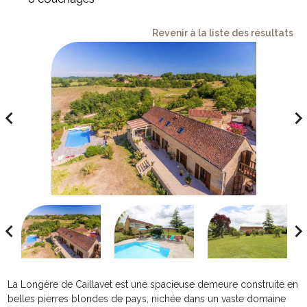
Revenir à la liste des résultats
avigate_before
navigate_ne
avigate_before
navigate_ne
La Longère de Caillavet est une spacieuse demeure construite en
belles pierres blondes de pays, nichée dans un vaste domaine