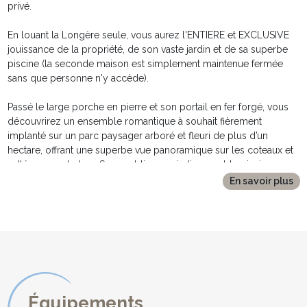
privé.
En louant la Longère seule, vous aurez l'ENTIERE et EXCLUSIVE
jouissance de la propriété, de son vaste jardin et de sa superbe
piscine (la seconde maison est simplement maintenue fermée
sans que personne n'y accède).
Passé le large porche en pierre et son portail en fer forgé, vous
découvrirez un ensemble romantique à souhait fièrement
implanté sur un parc paysager arboré et fleuri de plus d’un
hectare, offrant une superbe vue panoramique sur les coteaux et
vallée en contrebas. Sans oublier son indispensable piscine
privée de 10mx5m, avec volet roulant, vous invitant au farniente
En savoir plus
dans un décor de rêve.
LA LONGERE
***********
D’une surface totale de 200m², la maison principale est construite
sur deux niveaux. Elle offre 5 chambres, 2 salles de bain, une
cuisine ouverte parfaitement équipée, un vaste living avec coin
salon et espace salle à manger, et un lumineux salon élégamment
Équipements