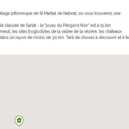
village pittoresque de St Martial de Nabirat, où vous trouverez une
 classée de Sarlat - le "joyau du Périgord Noir" est à 15 km
euil, les sites troglodytes de la vallée de la vézère, les châteaux
espace pelouse, idéal pour les jeux de ballons. Le jardin est entièrem
dans un rayon de moins de 30 km. Tant de choses à découvrir et à fa
une zone de volley.
ne vue directe sur la piscine en contrebas... vous pourrez ainsi garder
allés dans un des transats.
ns et plage en béton désactivé est également équipée de transats et
 et exclusif usage et sécurisé par un volet roulant.
rt, complètent les prestations généreuses de la Maison du Lantier.