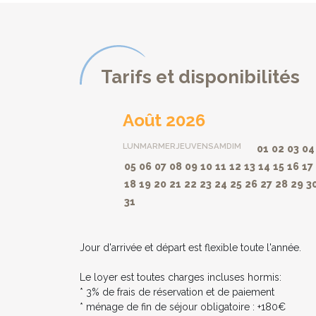
Tarifs et disponibilités
Août 2026
LUN
MAR
MER
JEU
VEN
SAM
DIM
01
02
03
04
05
06
07
08
09
10
11
12
13
14
15
16
17
18
19
20
21
22
23
24
25
26
27
28
29
3
31
Jour d'arrivée et départ est flexible toute l'année.
Le loyer est toutes charges incluses hormis:
* 3% de frais de réservation et de paiement
* ménage de fin de séjour obligatoire : +180€