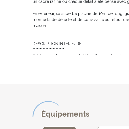
un cadre raffiné où chaque détail a été pensé avec g
En extérieur, sa superbe piscine de 10m de long, gr
moments de détente et de convivialité au retour de
maison.
DESCRIPTION INTERIEURE:
**********************
Extrêmement spacieuse, la Villa, d'une surface total
En RDC, la spacieuse pièce à vivre est baignée de l
espace elle offre :
* un grand salon avec un confortable canapé et tél
* un second coin salon de détente avec canapé et t
* une table ronde et 5 assises vous permettant de con
* Dans son prolongement la superbe cuisine ouverte e
pain, bouilloire... la vaisselle et ustensiles de cu
les bons produits du Périgord.
Équipements
* Séparée de la pièce à vivre par une belle verrière
grande porte fenêtre s'ouvre sur la terrasse.
* L'arrière cuisine offre un deuxième réfrigérateur e