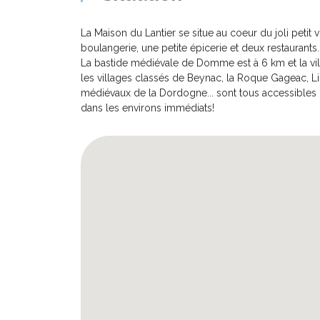
basse saison.
La Maison du Lantier se situe au coeur du joli petit 
boulangerie, une petite épicerie et deux restaurants.
DESCRIPTION EXTERIEURE:
La bastide médiévale de Domme est à 6 km et la ville
**********************
les villages classés de Beynac, la Roque Gageac, Lim
* Le vaste jardin de plus de 4000m² offre un grand 
médiévaux de la Dordogne... sont tous accessibles 
clos. Vous trouverez aussi un terrain de boules et 
dans les environs immédiats!
* La terrasse de 50m² surplombe le jardin et offre u
œil sur les enfants, confortablement attablés ou inst
* La belle piscine de 5m x 10m avec escaliers roma
parasols. Elle est bien entendu réservée à votre seul
* Un espace parking pour 3 à 4 voitures, et un carpo