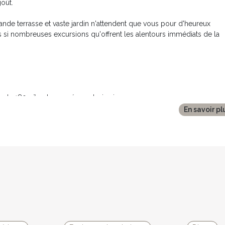
oût.
ande terrasse et vaste jardin n'attendent que vous pour d'heureux
s si nombreuses excursions qu'offrent les alentours immédiats de la
e de 180m², est agencée sur trois niveaux.
En savoir pl
umière grâce à ses deux grandes baies vitrées. Agencé en différents
éviseur à écran plat, élégamment agencé autours de la cheminée insert
able basse
templer la vue sur le jardin et la piscine.
st parfaitement équipée avec gazinière 5 feux, four, cafetière, grille
isson sont en nombre plus que généreux pour vous permettre de cuisine
, la salle à manger est meublée d'une grande table et 8 chaises. Sa
t un congélateur