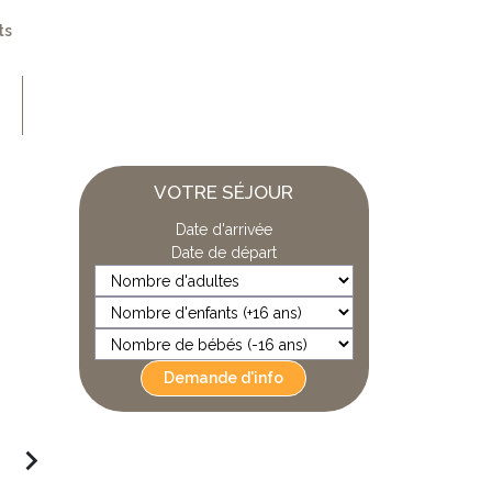
ts
VOTRE SÉJOUR
Date d'arrivée
Date de départ
Demande d'info
navigate_next